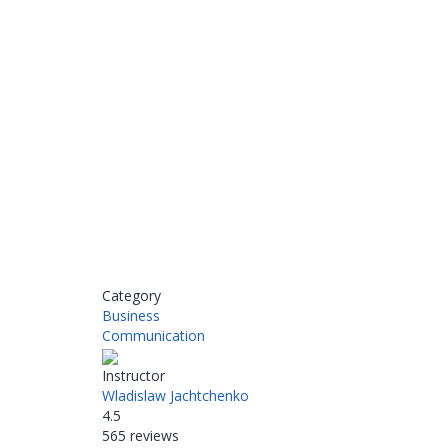
Have a question?
Send enquiry
Message sent
Close
Category
Business
Communication
Instructor
Wladislaw Jachtchenko
4.5
565 reviews