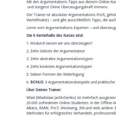
Mit den Argumentations-Tipps aus diesem Online-Kurs
und steigerst Deine Überzeugungskraft immens.
Der Trainer ist absoluter Argumentations-Profi, geh
Viertelfinalist) – und gibt ausschließlich Tipps, die auc
Lerne vom Argumentations-Experten – und überzeug
Die 6 Kerninhalte des Kurses sind:
1. Wodurch lassen wir uns überzeugen?
2. Zehn Gebote der Argumentation
3. Zehn abstrakte Argumentationstypen
4. Zehn konkrete Argumentationstypen
5. Sieben Formen der Widerlegung
6.
BONUS
: 3 Argumentationsbeispiele und praktisch
Über Deinen Trainer:
Wlad (Wladislaw Jachtchenko) ist mehrfach ausgezeic
20.000 zufriedenen Online-Studenten. In der Offline-W
Allianz, BMW, Pro7, Westwing, 3M und viele andere. E
Methoden für erfolgreiches Verhandeln, professionel