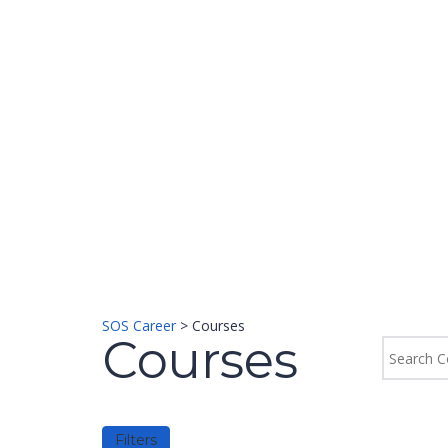
Have a question?
Send enquiry
Message sent
Close
SOS Career
>
Courses
Courses
Filters